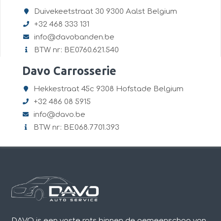
Duivekeetstraat 30 9300 Aalst Belgium
+32 468 333 131
info@davobanden.be
BTW nr: BE0760.621.540
Davo Carrosserie
Hekkestraat 45c 9308 Hofstade Belgium
+32 486 08 5915
info@davo.be
BTW nr: BE068.7701.393
DAVO is een vaste rots binnen de gemeenschap van